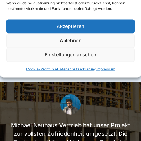
Die Geschichte hinter Michael Neuhaus Vertrieb
Wenn du deine Zustimmung nicht erteilst oder zurückziehst, können
bestimmte Merkmale und Funktionen beeinträchtigt werden.
Mit über 10 Jahren Erfahrung in Deutschland setzen wir
anspruchsvolle Projekte im Bereich Innenausbau und
Akzeptieren
Handwerksleistungen um. Unser Fokus liegt auf Qualität,
Kostenkontrolle und termingerechter Fertigstellung.
Ablehnen
Mehr erfahren
Einstellungen ansehen
Cookie-Richtlinie
Datenschutzerklärung
Impressum
Michael Neuhaus Vertrieb hat unser Projekt
zur vollsten Zufriedenheit umgesetzt. Die